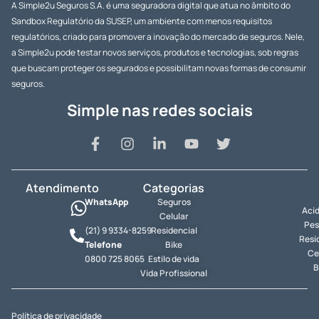
A Simple2u Seguros S.A. é uma seguradora digital que atua no âmbito do
Sandbox Regulatório da SUSEP, um ambiente com menos requisitos
regulatórios, criado para promover a inovação do mercado de seguros. Nele,
a Simple2u pode testar novos serviços, produtos e tecnologias, sob regras
que buscam proteger os segurados e possibilitam novas formas de consumir
seguros.
Simple nas redes sociais
Atendimento
Categorias
WhatsApp
Seguros
Aci
Celular
Pes
(21) 9 9334-8259
Residencial
Resi
Telefone
Bike
Ce
0800 725 8065
Estilo de vida
B
Vida Profissional
Política de privacidade