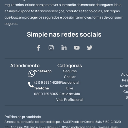
regulatórios, criado para promover a inovação do mercado de seguros. Nele,
a Simple2u pode testar novos serviços, produtos e tecnologias, sob regras
que buscam proteger os segurados e possibilitam novas formas de consumir
seguros.
Simple nas redes sociais
Atendimento
Categorias
WhatsApp
Seguros
Aci
Celular
Pes
(21) 9 9334-8259
Residencial
Resi
Telefone
Bike
Ce
0800 725 8065
Estilo de vida
B
Vida Profissional
Política de privacidade
A nossa autorização foi concedida pela SUSEP sob o número 15414.618912/2020-
08. O nosso CNPJ é o 40.997.879/0001-02 e o endereço fica na Travessa Belas