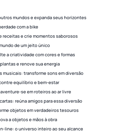
 outros mundos e expanda seus horizontes
iberdade com a bike
te receitas e crie momentos saborosos
o mundo de um jeito único
lte a criatividade com cores e formas
 plantas e renove sua energia
s musicais: transforme sons em diversão
contre equilíbrio e bem-estar
 aventure-se em roteiros ao ar livre
 cartas: reúna amigos para essa diversão
forme objetos em verdadeiros tesouros
nova a objetos e mãos à obra
n-line: o universo inteiro ao seu alcance