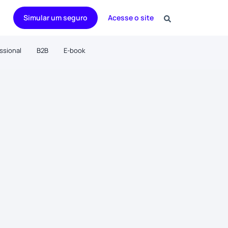
Simular um seguro
Acesse o site
issional
B2B
E-book